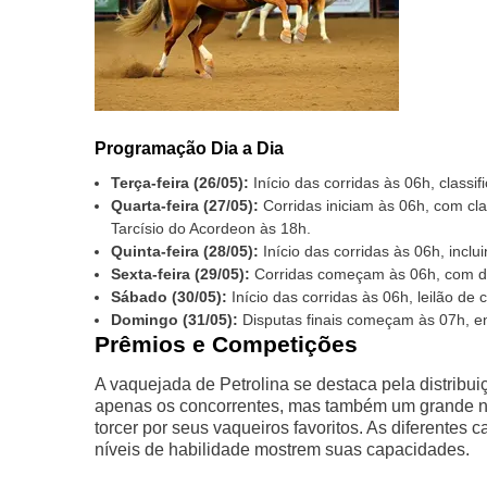
Programação Dia a Dia
Terça-feira (26/05):
Início das corridas às 06h, classi
Quarta-feira (27/05):
Corridas iniciam às 06h, com cla
Tarcísio do Acordeon às 18h.
Quinta-feira (28/05):
Início das corridas às 06h, inclu
Sexta-feira (29/05):
Corridas começam às 06h, com dis
Sábado (30/05):
Início das corridas às 06h, leilão de
Domingo (31/05):
Disputas finais começam às 07h, e
Prêmios e Competições
A vaquejada de Petrolina se destaca pela distribu
apenas os concorrentes, mas também um grande n
torcer por seus vaqueiros favoritos. As diferentes
níveis de habilidade mostrem suas capacidades.