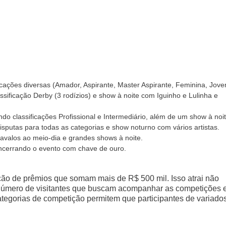
ficações diversas (Amador, Aspirante, Master Aspirante, Feminina, Jove
ssificação Derby (3 rodízios) e show à noite com Iguinho e Lulinha e
indo classificações Profissional e Intermediário, além de um show à noit
putas para todas as categorias e show noturno com vários artistas.
 cavalos ao meio-dia e grandes shows à noite.
ncerrando o evento com chave de ouro.
ição de prêmios que somam mais de R$ 500 mil. Isso atrai não
úmero de visitantes que buscam acompanhar as competições 
 categorias de competição permitem que participantes de variado