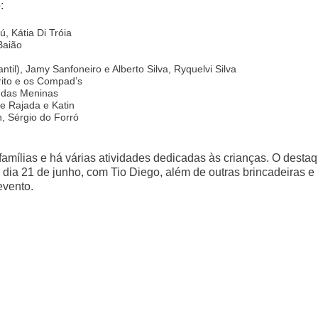
:
, Kátia Di Tróia
Baião
ntil), Jamy Sanfoneiro e Alberto Silva, Ryquelvi Silva
ito e os Compad’s
 das Meninas
e Rajada e Katin
, Sérgio do Forró
amílias e há várias atividades dedicadas às crianças. O desta
o dia 21 de junho, com Tio Diego, além de outras brincadeiras e
evento.