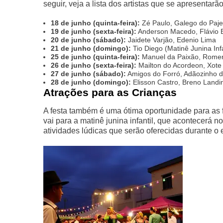
seguir, veja a lista dos artistas que se apresentarão
18 de junho (quinta-feira):
Zé Paulo, Galego do Pajeú
19 de junho (sexta-feira):
Anderson Macedo, Flávio 
20 de junho (sábado):
Jaidete Varjão, Edenio Lima
21 de junho (domingo):
Tio Diego (Matinê Junina Infa
25 de junho (quinta-feira):
Manuel da Paixão, Romer
26 de junho (sexta-feira):
Mailton do Acordeon, Xote
27 de junho (sábado):
Amigos do Forró, Adãozinho d
28 de junho (domingo):
Elisson Castro, Breno Landin
Atrações para as Crianças
A festa também é uma ótima oportunidade para as f
vai para a matinê junina infantil, que acontecerá n
atividades lúdicas que serão oferecidas durante o 