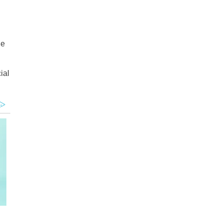
 e
ial