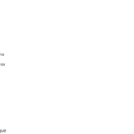
uma
tir
que